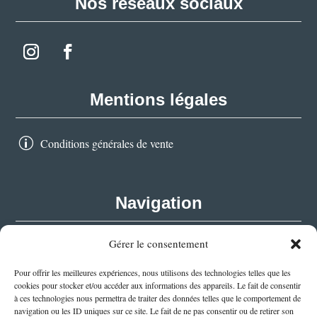
Nos réseaux sociaux
Mentions légales
Conditions générales de vente
p
Navigation
Gérer le consentement
MARIAGES & RÉCEPTIONS
Pour offrir les meilleures expériences, nous utilisons des technologies telles que les
SÉMINAIRES D’ENTREPRISE
cookies pour stocker et/ou accéder aux informations des appareils. Le fait de consentir
à ces technologies nous permettra de traiter des données telles que le comportement de
CHAMBRES D’HÔTES
navigation ou les ID uniques sur ce site. Le fait de ne pas consentir ou de retirer son